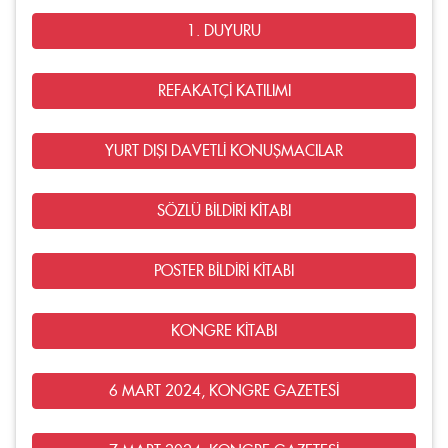
1. DUYURU
REFAKATÇİ KATILIMI
YURT DIŞI DAVETLİ KONUŞMACILAR
SÖZLÜ BİLDİRİ KİTABI
POSTER BİLDİRİ KİTABI
KONGRE KİTABI
6 MART 2024, KONGRE GAZETESİ