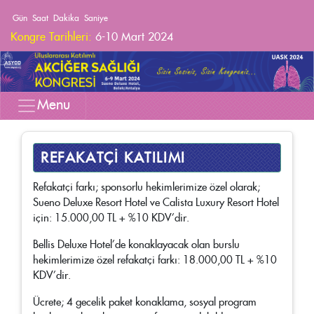
Gün
Saat
Dakika
Saniye
Kongre Tarihleri:
6-10 Mart 2024
Kongre Lokasyonu:
Belek - Antalya
Kongre Oteli:
Sueno Deluxe Hotel
Menu
REFAKATÇİ KATILIMI
Refakatçi farkı; sponsorlu hekimlerimize özel olarak;
Sueno Deluxe Resort Hotel ve Calista Luxury Resort Hotel
için: 15.000,00 TL + %10 KDV’dir.
Bellis Deluxe Hotel’de konaklayacak olan burslu
hekimlerimize özel refakatçi farkı: 18.000,00 TL + %10
KDV’dir.
Ücrete; 4 gecelik paket konaklama, sosyal program