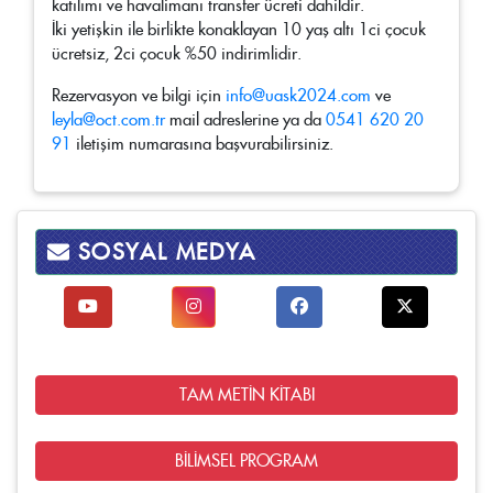
katılımı ve havalimanı transfer ücreti dahildir.
İki yetişkin ile birlikte konaklayan 10 yaş altı 1ci çocuk
ücretsiz, 2ci çocuk %50 indirimlidir.
Rezervasyon ve bilgi için
info@uask2024.com
ve
leyla@oct.com.tr
mail adreslerine ya da
0541 620 20
91
iletişim numarasına başvurabilirsiniz.
SOSYAL MEDYA
TAM METİN KİTABI
BİLİMSEL PROGRAM